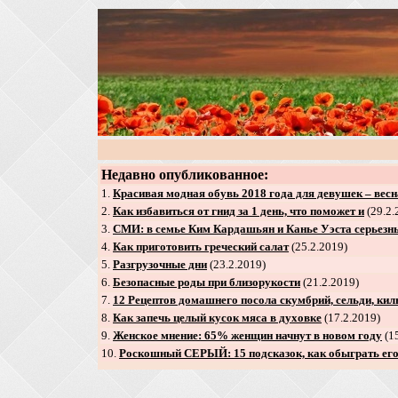
Недавно опубликованное:
1.
Красивая модная обувь 2018 года для девушек – весн
2
.
Как избавиться от гнид за 1 день, что поможет и
(29.2.
3
.
СМИ: в семье Ким Кардашьян и Канье Уэста серьез
4
.
Как приготовить греческий салат
(25.2.2019)
5
.
Разгрузочные дни
(23.2.2019)
6
.
Безопасные роды при близорукости
(21.2.2019)
7
.
12 Рецептов домашнего посола скумбрий, сельди, ки
8
.
Как запечь целый кусок мяса в духовке
(17.2.2019)
9
.
Женское мнение: 65% женщин начнут в новом году
(15
10.
Роскошный СЕРЫЙ: 15 подсказок, как обыграть его