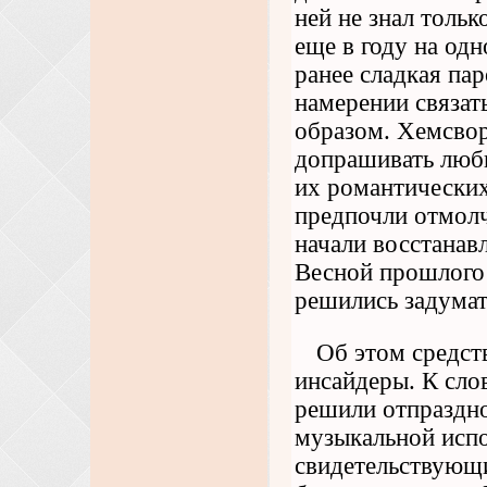
ней не знал толь
еще в году на од
ранее сладкая пар
намерении связат
образом. Хемсво
допрашивать люби
их романтических
предпочли отмолч
начали восстанав
Весной прошлого 
решились задумат
Об этом средс
инсайдеры. К слов
решили отпраздно
музыкальной исп
свидетельствующи