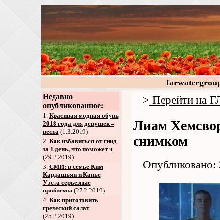
farwatergrou
Недавно
>
Перейти на
опубликованное:
1.
Красивая модная обувь
Лиам Хемсво
2018 года для девушек –
весна
(1.3.2019)
снимком
2
.
Как избавиться от гнид
за 1 день, что поможет и
(29.2.2019)
Опубликовано: 
3
.
СМИ: в семье Ким
Кардашьян и Канье
Уэста серьезные
проблемы
(27.2.2019)
4
.
Как приготовить
греческий салат
(25.2.2019)