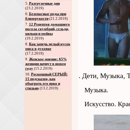
5
.
Разгрузочные дни
(23.2.2019)
6
.
Безопасные роды при
близорукости
(21.2.2019)
7
.
12 Рецептов домашнего
посола скумбрий, сельди,
кильки и мойвы
(19.2.2019)
8
.
Как запечь целый кусок
мяса в духовке
(17.2.2019)
9
.
Женское мнение: 65%
женщин начнут в новом
году
(15.2.2019)
10.
Роскошный СЕРЫЙ:
. Дети, Музыка, 
15 подсказок, как
обыграть его ярко и
стильно
(13.2.2019)
Музыка.
Искусство. Крас