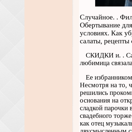
Случайное. . Фил
Обертывание для
условиях. Как у
салаты, рецепты 
СКИДКИ и. . Са
любимица связала
Ее избранником
Несмотря на то, 
решились проком
основания на отк
сладкой парочки 
свадебного торже
как отец музыкал
двусмысленным сн