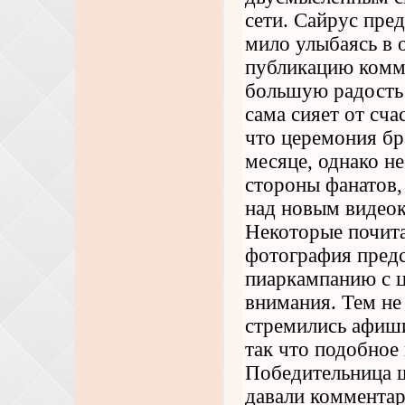
сети. Сайрус пред
мило улыбаясь в 
публикацию комме
большую радость 
сама сияет от сч
что церемония бр
месяце, однако н
стороны фанатов,
над новым видео
Некоторые почита
фотография предс
пиаркампанию с 
внимания. Тем не
стремились афиши
так что подобное
Победительница ш
давали комментар