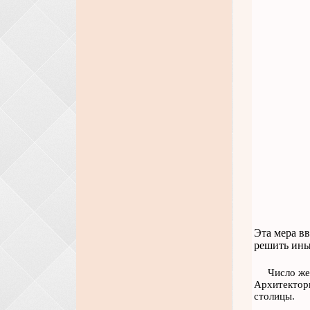
Эта мера вв
решить ины
Число же
Архитекторы
столицы.