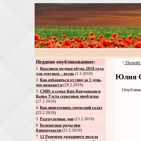
Недавно опубликованное:
>
Перейт
1.
Красивая модная обувь 2018 года
для девушек – весна
(1.3.2019)
Юлия С
2
.
Как избавиться от гнид за 1 день,
что поможет и
(29.2.2019)
Опублико
3
.
СМИ: в семье Ким Кардашьян и
Канье Уэста серьезные проблемы
(27.2.2019)
4
.
Как приготовить греческий салат
(25.2.2019)
5
.
Разгрузочные дни
(23.2.2019)
6
.
Безопасные роды при
близорукости
(21.2.2019)
7
.
12 Рецептов домашнего посола