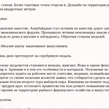
 стихия. Более торговых точек сгорели в. Душанбе на территории 
чи квадратных метров.
жан.
жанское качество. Азербайджан стал лучшим по качеству дорог сре
экономического форума. Пропавшую летнюю пенсионерку нашли спу
ла из дома в магазин и заблудилась. Обратная сторона медалей.
. Абхазии школу заканчивают выпускников.
ишь двое претендуют на серебряную медаль.
очему медалистов становится меньше, выяснил. Воры в законе фен
ир в. Армении и в чем его особенности в материале. Положение не
запретить курить на рабочем месте учителям, медикам, полицейск
трече со своим польским коллегой заявил, что собирается сделать 
ьным итогам второго тура выборов мэра. Кишинева на момент под
 предрек крах эстонского правительства изза резкого повышения ак
 проник на территорию рыбного фермерского хозяйства и выпустил
десятки.