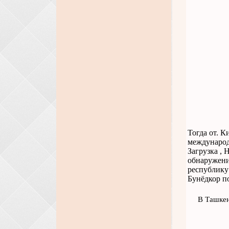
Тогда от. К
международ
Загрузка , 
обнаружени
республику
Бунёдкор п
В Ташкен