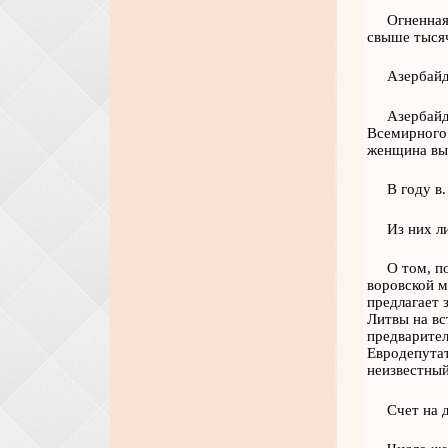
Огненная
свыше тыся
Азербайд
Азербайд
Всемирного 
женщина выш
В году в
Из них л
О том, п
воровской м
предлагает 
Литвы на вс
предварител
Евродепутат
неизвестный
Счет на 