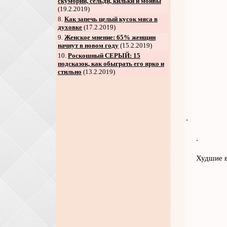
скумбрий, сельди, кильки и мойвы
(19.2.2019)
8
.
Как запечь целый кусок мяса в
духовке
(17.2.2019)
9
.
Женское мнение: 65% женщин
начнут в новом году
(15.2.2019)
10.
Роскошный СЕРЫЙ: 15
подсказок, как обыграть его ярко и
стильно
(13.2.2019)
.
.
Худшие в