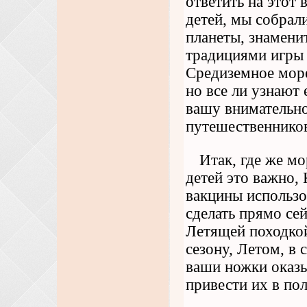
ответить на этот 
детей, мы собрал
планеты, знамен
традициями игры 
Средиземное море
но все ли узнают
вашу внимательно
путешественнико
Итак, где же м
детей это важно, 
вакцины использо
сделать прямо сей
Летящей походкой
сезону, Летом, в 
ваши ножки оказыв
привести их в по