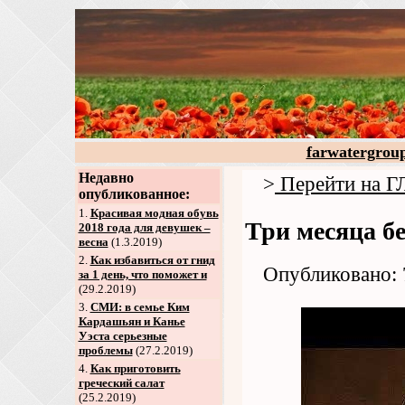
farwatergrou
Недавно
>
Перейти на
опубликованное:
1.
Красивая модная обувь
Три месяца б
2018 года для девушек –
весна
(1.3.2019)
2
.
Как избавиться от гнид
Опубликовано: 
за 1 день, что поможет и
(29.2.2019)
3
.
СМИ: в семье Ким
Кардашьян и Канье
Уэста серьезные
проблемы
(27.2.2019)
4
.
Как приготовить
греческий салат
(25.2.2019)