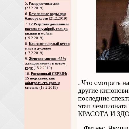
5
.
Разгрузочные дни
(23.2.2019)
6
.
Безопасные роды при
близорукости
(21.2.2019)
7
.
12 Рецептов домашнего
посола скумбрий, сельди,
кильки и мойвы
(19.2.2019)
8
.
Как запечь целый кусок
мяса в духовке
(17.2.2019)
9
.
Женское мнение: 65%
женщин начнут в новом
году
(15.2.2019)
10.
Роскошный СЕРЫЙ:
15 подсказок, как
. Что смотреть н
обыграть его ярко и
стильно
(13.2.2019)
другие кинонови
последние спект
этап чемпионата
КРАСОТА И ЗДОР
Фитнес. Чемпи