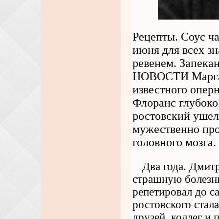
Рецепты. Соус ча
июня для всех зн
ревенем. Запека
НОВОСТИ Маргари
известного оперн
Флоранс глубоко
ростовский ушел
мужественно про
головного мозга.
Два года. Дмит
страшную болезнь
репетировал до с
ростовского стал
друзей, коллег и